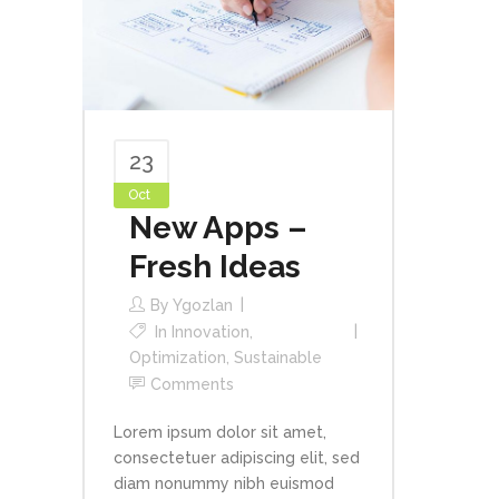
23
Oct
New Apps –
Fresh Ideas
By
Ygozlan
In
Innovation
,
Optimization
,
Sustainable
Comments
Lorem ipsum dolor sit amet,
consectetuer adipiscing elit, sed
diam nonummy nibh euismod