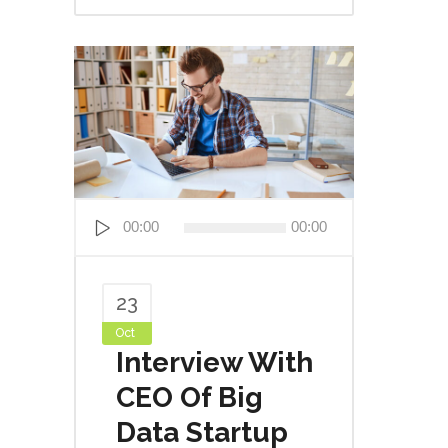
Audio
00:00
00:00
Player
23
Oct
Interview With
CEO Of Big
Data Startup