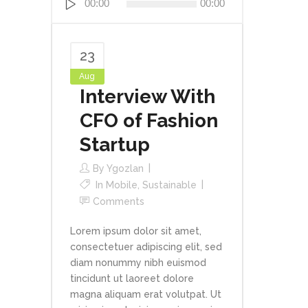
00:00
00:00
Player
23
Aug
Interview With
CFO of Fashion
Startup
By
Ygozlan
In
Mobile
,
Sustainable
Comments
Lorem ipsum dolor sit amet,
consectetuer adipiscing elit, sed
diam nonummy nibh euismod
tincidunt ut laoreet dolore
magna aliquam erat volutpat. Ut