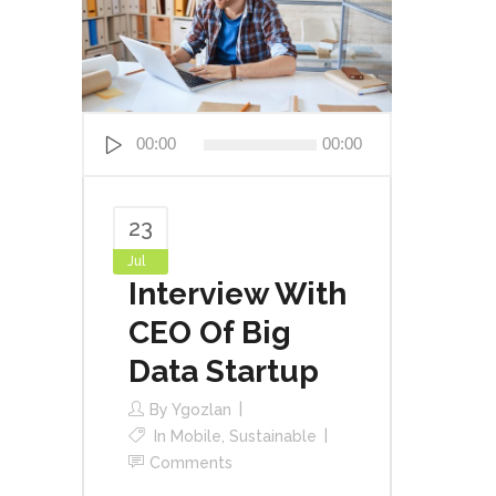
Audio
00:00
00:00
Player
23
Jul
Interview With
CEO Of Big
Data Startup
By
Ygozlan
In
Mobile
,
Sustainable
Comments