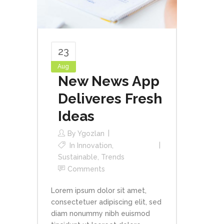
23
Aug
New News App
Deliveres Fresh
Ideas
By
Ygozlan
In
Innovation
,
Sustainable
,
Trends
Comments
Lorem ipsum dolor sit amet,
consectetuer adipiscing elit, sed
diam nonummy nibh euismod