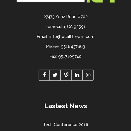
27475 Yenz Road #702
Temecula, CA 92591
Email: info@localITrepair.com
Phone: 9516437663
Fax: 9517109740
Lastest News
Tech Conference 2016