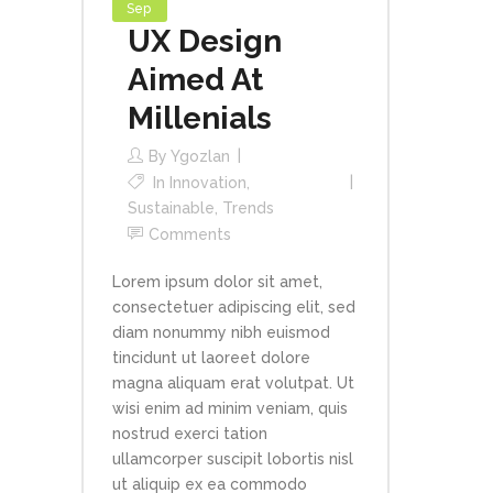
Sep
UX Design
Aimed At
Millenials
By
Ygozlan
In
Innovation
,
Sustainable
,
Trends
Comments
Lorem ipsum dolor sit amet,
consectetuer adipiscing elit, sed
diam nonummy nibh euismod
tincidunt ut laoreet dolore
magna aliquam erat volutpat. Ut
wisi enim ad minim veniam, quis
nostrud exerci tation
ullamcorper suscipit lobortis nisl
ut aliquip ex ea commodo