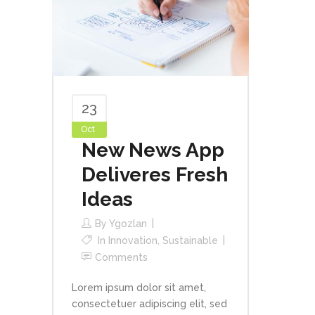
23
Oct
New News App
Deliveres Fresh
Ideas
By
Ygozlan
In
Innovation
,
Sustainable
Comments
Lorem ipsum dolor sit amet,
consectetuer adipiscing elit, sed